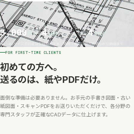
3,000
4
4
円〜
分野
STEP
A4〜A3サイズの料金目安
建築・土木・機械・電気設備
お見積りから納品まで
FOR FIRST-TIME CLIENTS
初めての方へ。
送るのは、紙やPDFだけ。
面倒な準備は必要ありません。お手元の手書き図面・古い
紙図面・スキャンPDFをお送りいただくだけで、各分野の
専門スタッフが正確なCADデータに仕上げます。