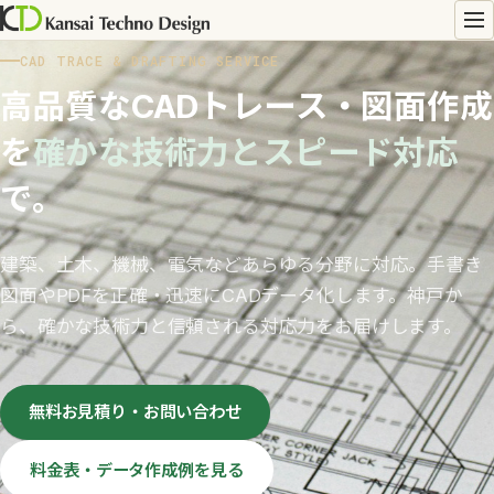
CAD TRACE & DRAFTING SERVICE
高品質なCADトレース・図面作成
を
確かな技術力とスピード対応
で。
建築、土木、機械、電気などあらゆる分野に対応。手書き
図面やPDFを正確・迅速にCADデータ化します。神戸か
ら、確かな技術力と信頼される対応力をお届けします。
無料お見積り・お問い合わせ
料金表・データ作成例を見る